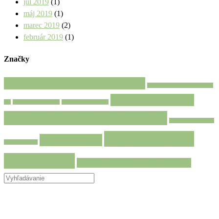
júl 2019
(1)
máj 2019
(1)
marec 2019
(2)
február 2019
(1)
Značky
asociácia prírodného turizmu
(3)
asociácia prírodného turizmu
ochrana prírody
(3)
(1)
masový turizmus
(1)
masový turizmus
(1)
podpora prírodného turizmu
(4)
pre sprievodcov
(1)
toto je prírodný
propagácia
(3)
prezentácia
(1)
turizmus
(5)
toto nie je prírodný turizmus
(2)