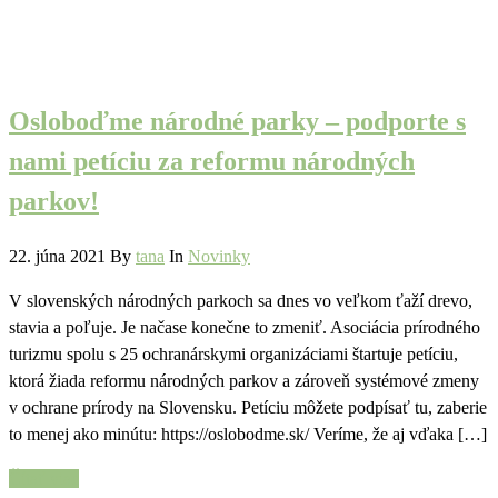
Osloboďme národné parky – podporte s
nami petíciu za reformu národných
parkov!
22. júna 2021
By
tana
In
Novinky
V slovenských národných parkoch sa dnes vo veľkom ťaží drevo,
stavia a poľuje. Je načase konečne to zmeniť. Asociácia prírodného
turizmu spolu s 25 ochranárskymi organizáciami štartuje petíciu,
ktorá žiada reformu národných parkov a zároveň systémové zmeny
v ochrane prírody na Slovensku. Petíciu môžete podpísať tu, zaberie
to menej ako minútu: https://oslobodme.sk/ Veríme, že aj vďaka […]
Čítať viac