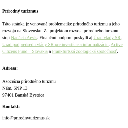
Prírodný turizmus
Táto stránka je venovaná problematike prírodného turizmu a jeho
rozvoju na Slovensku. Za projektom rozvoja prírodného turizmu
stojí
Nadácia Aevis
. Finančnú podporu poskytli aj
Úrad vlády SR
,
Úrad podpredsedu vlády SR pre investície a informatizáciu
,
Active
Citizens Fund – Slovakia
a
Frankfurtská zoologická spoločnosť
.
Adresa:
Asociácia prírodného turizmu
Nám. SNP 13
97401 Banská Bystrica
Kontakt:
info@prirodnyturizmus.sk