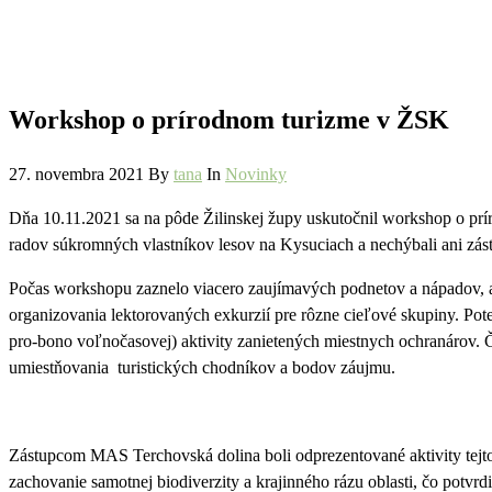
Workshop o prírodnom turizme v ŽSK
27. novembra 2021
By
tana
In
Novinky
Dňa 10.11.2021 sa na pôde Žilinskej župy uskutočnil workshop o p
radov súkromných vlastníkov lesov na Kysuciach a nechýbali ani zás
Počas workshopu zaznelo viacero zaujímavých podnetov a nápadov, ako
organizovania lektorovaných exkurzií pre rôzne cieľové skupiny. Pot
pro-bono voľnočasovej) aktivity zanietených miestnych ochranárov. 
umiestňovania turistických chodníkov a bodov záujmu.
Zástupcom MAS Terchovská dolina boli odprezentované aktivity tejto m
zachovanie samotnej biodiverzity a krajinného rázu oblasti, čo potvrd