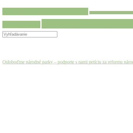
asociácia prírodného turizmu
(3)
asociácia prírodného turizmu
(1
toto je prírodný turizmus
(
propagácia
(3)
Osloboďme národné parky – podporte s nami petíciu za reformu nár