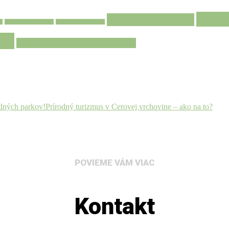
podpo
ochrana prírody
(3)
)
masový turizmus
(1)
masový turizmus
(1)
5)
toto nie je prírodný turizmus
(2)
odných parkov!
Prírodný turizmus v Cerovej vrchovine – ako na to?
POVIEME VÁM VIAC
Kontakt