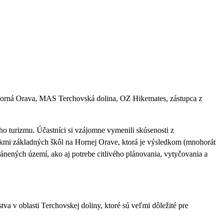
 Horná Orava, MAS Terchovská dolina, OZ Hikemates, zástupca z
o turizmu. Účastníci si vzájomne vymenili skúsenosti z
iakmi základných škôl na Hornej Orave, ktorá je výsledkom (mnohorát
nených území, ako aj potrebe citlivého plánovania, vytyčovania a
a v oblasti Terchovskej doliny, ktoré sú veľmi dôležité pre