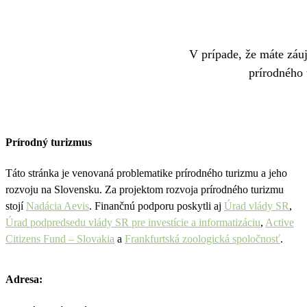
V prípade, že máte záuj
prírodného 
Prírodný turizmus
Táto stránka je venovaná problematike prírodného turizmu a jeho
rozvoju na Slovensku. Za projektom rozvoja prírodného turizmu
stojí
Nadácia Aevis
. Finančnú podporu poskytli aj
Úrad vlády SR
,
Úrad podpredsedu vlády SR pre investície a informatizáciu
,
Active
Citizens Fund – Slovakia
a
Frankfurtská zoologická spoločnosť
.
Adresa: