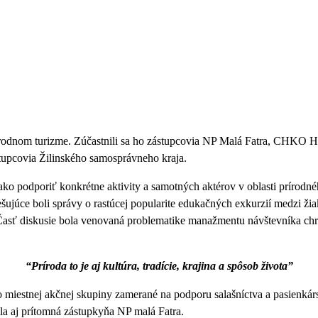
rírodnom turizme. Zúčastnili sa ho zástupcovia NP Malá Fatra, CHKO
tupcovia Žilinského samosprávneho kraja.
 podporiť konkrétne aktivity a samotných aktérov v oblasti prírodnéh
ešujúce boli správy o rastúcej popularite edukačných exkurzií medzi ž
Časť diskusie bola venovaná problematike manažmentu návštevníka chrá
“Príroda to je aj kultúra, tradície, krajina a spôsob života”
iestnej akčnej skupiny zamerané na podporu salašníctva a pasienkárstv
ila aj prítomná zástupkyňa NP malá Fatra.