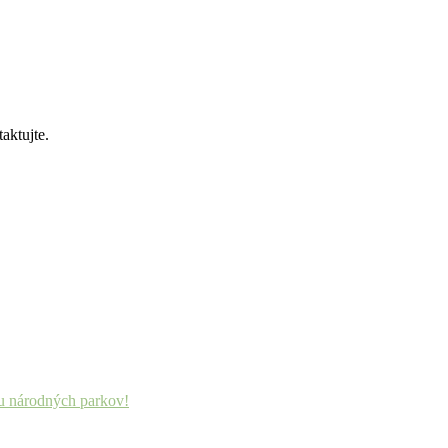
aktujte.
mu národných parkov!