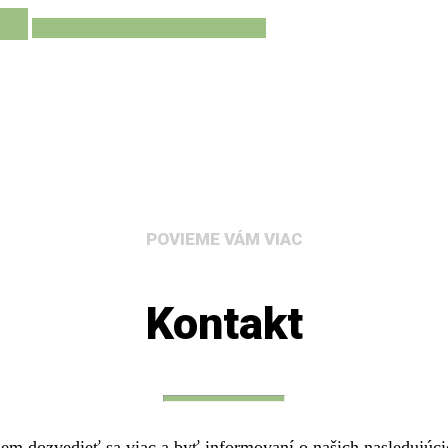
5)
toto nie je prírodný turizmus
(2)
POVIEME VÁM VIAC
Kontakt
em dozvedieť sa viac a byť informovaní o našich nasledujúcic