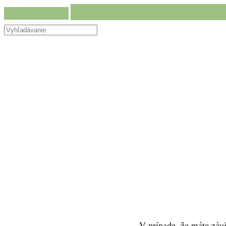
toto je prírodný turizmus
(
propagácia
(3)
V prípade, že máte záuj