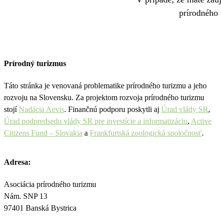
prírodného 
Prírodný turizmus
Táto stránka je venovaná problematike prírodného turizmu a jeho
rozvoju na Slovensku. Za projektom rozvoja prírodného turizmu
stojí
Nadácia Aevis
. Finančnú podporu poskytli aj
Úrad vlády SR
,
Úrad podpredsedu vlády SR pre investície a informatizáciu
,
Active
Citizens Fund – Slovakia
a
Frankfurtská zoologická spoločnosť
.
Adresa:
Asociácia prírodného turizmu
Nám. SNP 13
97401 Banská Bystrica