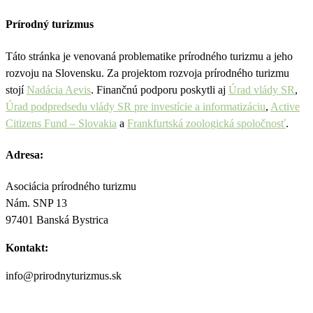
Prírodný turizmus
Táto stránka je venovaná problematike prírodného turizmu a jeho
rozvoju na Slovensku. Za projektom rozvoja prírodného turizmu
stojí
Nadácia Aevis
. Finančnú podporu poskytli aj
Úrad vlády SR
,
Úrad podpredsedu vlády SR pre investície a informatizáciu
,
Active
Citizens Fund – Slovakia
a
Frankfurtská zoologická spoločnosť
.
Adresa:
Asociácia prírodného turizmu
Nám. SNP 13
97401 Banská Bystrica
Kontakt:
info@prirodnyturizmus.sk