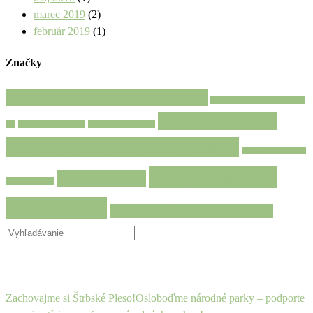
marec 2019
(2)
február 2019
(1)
Značky
asociácia prírodného turizmu
(3)
asociácia prírodného turizmu
ochrana prírody
(3)
(1)
masový turizmus
(1)
masový turizmus
(1)
podpora prírodného turizmu
(4)
pre sprievodcov
(1)
toto je prírodný
propagácia
(3)
prezentácia
(1)
turizmus
(5)
toto nie je prírodný turizmus
(2)
Zachovajme si Štrbské Pleso!
Osloboďme národné parky – podporte