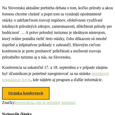
Na Slovensku aktuálne prebieha debata o tom, koľko prírody a akou
formou chceme chrániť a popri tom sa vynárajú opodstatnené
otázky o udržateľnom rozvoji regiónov, efektívnom využívaní
lokálnych prírodných zdrojov, zamestnanosti, dôležitosti prírody pre
budúcnosť … A práve prírodný turizmus je ideálnym nástrojom,
ktorý reálne pomáha riešiť tieto otázky, čoho dôkazom sú mnohé
úspešné a inšpiratívne príklady v zahraničí. Hlavným cieľom
konferencie je preto predstaviť príležitosti a možnosti rozvoja
prírodného turizmu aj u nás, na Slovensku.
Konferencia sa uskutoční 17. a 18. septembra a v prípade záujmu
byť účastníkom je potrebné zaregistrovať sa na stránke
neziskovej
organizácie Aevis
, kde nájdete aj program a ďalšie informácie.
Stránka konferencie
Značky:
prezentácia
,
toto je prírodný turizmus
Najnovšie články