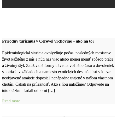
Prírodný turizmus v Cerovej vrchovine – ako na to?
Epidemiologická situácia ovplyvňuje počas posledných mesiacov
život každého z nás a núti nás viac alebo menej meniť spôsob práce
a životný štýl. Zaužívané formy trávenia voľného času a dovoleniek
sa otriasli v základoch a namiesto exotických destinácií sú v kurze
neobjavené atrakcie doposiaľ nenápadne utajené v našom vlastnom
chotári. Čakali na príležitosť. Ako s ňou naložíme? Odpovede na
túto otázku hľadali odborní […]
Read more