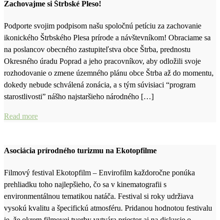
Zachovajme si Štrbské Pleso!
Podporte svojim podpisom našu spoločnú petíciu za zachovanie
ikonického Štrbského Plesa prírode a návštevníkom! Obraciame sa
na poslancov obecného zastupiteľstva obce Štrba, prednostu
Okresného úradu Poprad a jeho pracovníkov, aby odložili svoje
rozhodovanie o zmene územného plánu obce Štrba až do momentu,
dokedy nebude schválená zonácia, a s tým súvisiaci “program
starostlivosti” nášho najstaršieho národného […]
Read more
Asociácia prírodného turizmu na Ekotopfilme
Filmový festival Ekotopfilm – Envirofilm každoročne ponúka
prehliadku toho najlepšieho, čo sa v kinematografii s
environmentálnou tematikou natáča. Festival si roky udržiava
vysokú kvalitu a špecifickú atmosféru. Pridanou hodnotou festivalu
je, že okrem filmovej tvorby vytvára priestor aj na diskusie o