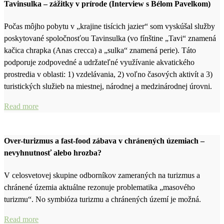
Tavinsulka – zážitky v prírode (Interview s Bélom Pavelkom)
Počas môjho pobytu v „krajine tisícich jazier“ som vyskúšal služby
poskytované spoločnosťou Tavinsulka (vo fínštine „Tavi“ znamená
kačica chrapka (Anas crecca) a „sulka“ znamená perie). Táto
podporuje zodpovedné a udržateľné využívanie akvatického
prostredia v oblasti: 1) vzdelávania, 2) voľno časových aktivít a 3)
turistických služieb na miestnej, národnej a medzinárodnej úrovni.
Read more
Over-turizmus a fast-food zábava v chránených územiach –
nevyhnutnosť alebo hrozba?
V celosvetovej skupine odborníkov zameraných na turizmus a
chránené územia aktuálne rezonuje problematika „masového
turizmu“. No symbióza turizmu a chránených území je možná.
Read more