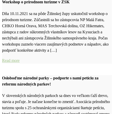
Workshop o prírodnom turizme v ŽSK
Dňa 10.11.2021 sa na pôde Žilinskej župy uskutočnil workshop o
prírodnom turizme. Zúčastnili sa ho zástupcovia NP Malá Fatra,
CHKO Horná Orava, MAS Terchovská dolina, OZ Hikemates,
zástupca z radov súkromných vlastníkov lesov na Kysuciach a
nechýbali ani zástupcovia Žilinského samosprávneho kraja. Počas
workshopu zaznelo viacero zaujímavých podnetov a nápadov, ako
podporiť konkrétne aktivity a […]
Read more
Osloboďme národné parky – podporte s nami petíciu za
reformu národných parkov!
V slovenských národných parkoch sa dnes vo veľkom ťaží drevo,
stavia a poľuje. Je načase konečne to zmeniť. Asociácia prírodného
turizmu spolu s 25 ochranárskymi organizáciami štartuje petíciu,
ktorá žiada reformu národných parkov a zároveň systémové zmeny