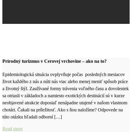
Prírodný turizmus v Cerovej vrchovine – ako na to?
Epidemiologická situácia ovplyvňuje počas posledných mesiacov
život každého z nás a núti nás viac alebo menej meniť spôsob práce
a životný štýl. Zaužívané formy trávenia voľného času a dovoleniek
sa otriasli v základoch a namiesto exotických destinácií sú v kurze
neobjavené atrakcie doposiaľ nenápadne utajené v našom vlastnom
chotári. Čakali na príležitosť. Ako s ňou naložíme? Odpovede na
túto otázku hľadali odborní […]
Read more