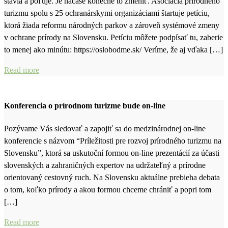
stavia a poľuje. Je načase konečne to zmeniť. Asociácia prírodného
turizmu spolu s 25 ochranárskymi organizáciami štartuje petíciu,
ktorá žiada reformu národných parkov a zároveň systémové zmeny
v ochrane prírody na Slovensku. Petíciu môžete podpísať tu, zaberie
to menej ako minútu: https://oslobodme.sk/ Veríme, že aj vďaka […]
Read more
Konferencia o prírodnom turizme bude on-line
Pozývame Vás sledovať a zapojiť sa do medzinárodnej on-line
konferencie s názvom “Príležitosti pre rozvoj prírodného turizmu na
Slovensku”, ktorá sa uskutoční formou on-line prezentácií za účasti
slovenských a zahraničných expertov na udržateľný a prírodne
orientovaný cestovný ruch. Na Slovensku aktuálne prebieha debata
o tom, koľko prírody a akou formou chceme chrániť a popri tom
[…]
Read more