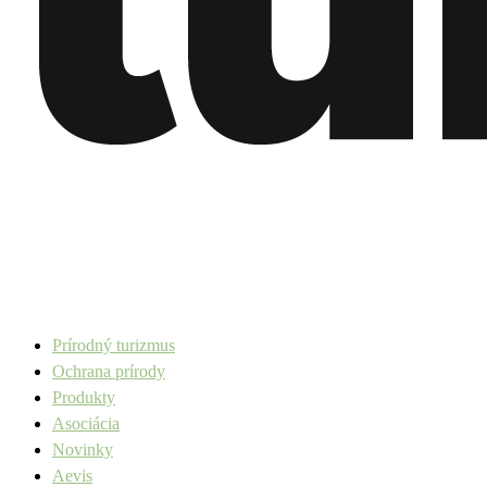
Prírodný turizmus
Ochrana prírody
Produkty
Asociácia
Novinky
Aevis