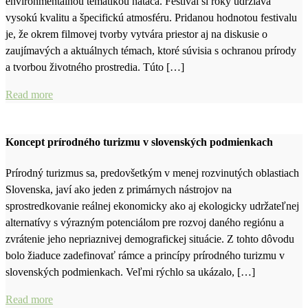
environmentálnou tematikou natáča. Festival si roky udržiava
vysokú kvalitu a špecifickú atmosféru. Pridanou hodnotou festivalu
je, že okrem filmovej tvorby vytvára priestor aj na diskusie o
zaujímavých a aktuálnych témach, ktoré súvisia s ochranou prírody
a tvorbou životného prostredia. Túto […]
Read more
Koncept prírodného turizmu v slovenských podmienkach
Prírodný turizmus sa, predovšetkým v menej rozvinutých oblastiach
Slovenska, javí ako jeden z primárnych nástrojov na
sprostredkovanie reálnej ekonomicky ako aj ekologicky udržateľnej
alternatívy s výrazným potenciálom pre rozvoj daného regiónu a
zvrátenie jeho nepriaznivej demografickej situácie. Z tohto dôvodu
bolo žiaduce zadefinovať rámce a princípy prírodného turizmu v
slovenských podmienkach. Veľmi rýchlo sa ukázalo, […]
Read more