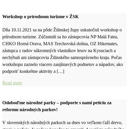
Workshop o prírodnom turizme v ŽSK
Dňa 10.11.2021 sa na pôde Žilinskej župy uskutočnil workshop o
prírodnom turizme. Zúčastnili sa ho zástupcovia NP Malá Fatra,
CHKO Horná Orava, MAS Terchovská dolina, OZ Hikemates,
zástupca z radov súkromných vlastníkov lesov na Kysuciach a
nechýbali ani zástupcovia Žilinského samosprávneho kraja. Počas
workshopu zaznelo viacero zaujímavých podnetov a nápadov, ako
podporiť konkrétne aktivity a […]
Read more
Osloboďme národné parky – podporte s nami petíciu za
reformu národných parkov!
V slovenských národných parkoch sa dnes vo veľkom ťaží drevo,