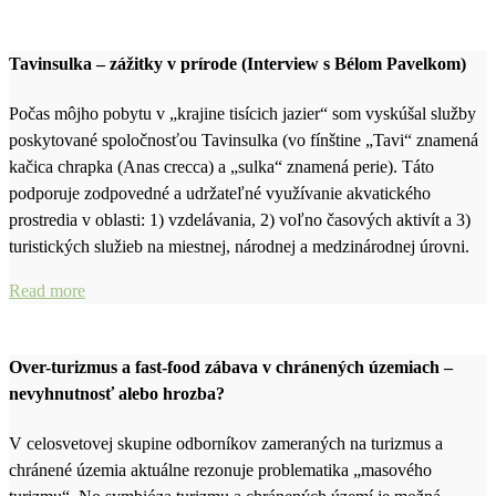
Tavinsulka – zážitky v prírode (Interview s Bélom Pavelkom)
Počas môjho pobytu v „krajine tisícich jazier“ som vyskúšal služby
poskytované spoločnosťou Tavinsulka (vo fínštine „Tavi“ znamená
kačica chrapka (Anas crecca) a „sulka“ znamená perie). Táto
podporuje zodpovedné a udržateľné využívanie akvatického
prostredia v oblasti: 1) vzdelávania, 2) voľno časových aktivít a 3)
turistických služieb na miestnej, národnej a medzinárodnej úrovni.
Read more
Over-turizmus a fast-food zábava v chránených územiach –
nevyhnutnosť alebo hrozba?
V celosvetovej skupine odborníkov zameraných na turizmus a
chránené územia aktuálne rezonuje problematika „masového